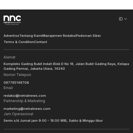
ID
Advertise
Tentang Kami
Manajemen Redaksi
Pedoman Siber
Terms & Condition
Contact
Alamat
Kompleks Gading Bukit Indah Blok D No 18, Jalan Bukit Gading Raya, Kelapa
Gading Permai, Jakarta Utara, 14240
Nomor Telepon
087785148706
Email
redaksi@netralnews.com
Partnership & Marketing
marketing@netralnews.com
Jam Operasional
Senin s/d Jumat jam 9.00 - 18.00 WIB, Sabtu & Minggu libur