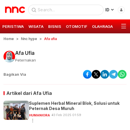
ID
PERISTIWA
WISATA
BISNIS
OTOMOTIF
OLAHRAGA
GAYA 
Home
Nnc hype
Afa ufia
Afa Ufia
Peternakan
Bagikan Via
Artikel dari
Afa Ufia
Suplemen Herbal Mineral Blok, Solusi untuk
Peternak Desa Muruh
13 Feb 2025 01:59
HUMANIORA