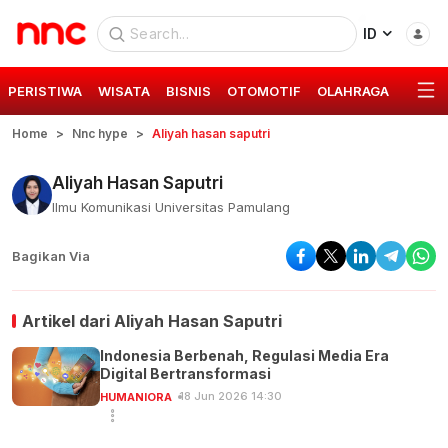
ID
PERISTIWA
WISATA
BISNIS
OTOMOTIF
OLAHRAGA
GAYA 
Home
Nnc hype
Aliyah hasan saputri
Aliyah Hasan Saputri
Ilmu Komunikasi Universitas Pamulang
Bagikan Via
Artikel dari
Aliyah Hasan Saputri
Indonesia Berbenah, Regulasi Media Era
Digital Bertransformasi
18 Jun 2026 14:30
HUMANIORA