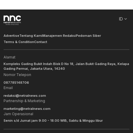
ID
Advertise
Tentang Kami
Manajemen Redaksi
Pedoman Siber
Terms & Condition
Contact
Alamat
Kompleks Gading Bukit Indah Blok D No 18, Jalan Bukit Gading Raya, Kelapa
Gading Permai, Jakarta Utara, 14240
Nomor Telepon
087785148706
Email
redaksi@netralnews.com
Partnership & Marketing
marketing@netralnews.com
Jam Operasional
Senin s/d Jumat jam 9.00 - 18.00 WIB, Sabtu & Minggu libur