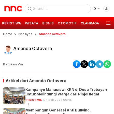
ID
PERISTIWA
WISATA
BISNIS
OTOMOTIF
OLAHRAGA
GAYA 
Home
Nnc hype
Amanda octavera
Amanda Octavera
Bagikan Via
Artikel dari
Amanda Octavera
Kampanye Mahasiswi KKN di Desa Trobayan
untuk Melindungi Warga dari Pinjol Ilegal
04 Sep 2024 00:45
PERISTIWA
Membangun Generasi Anti Bullying,