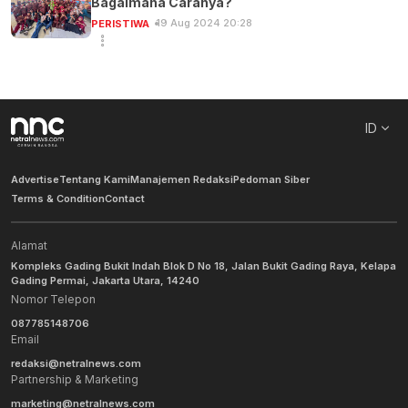
Bagaimana Caranya?
19 Aug 2024 20:28
PERISTIWA
ID
Advertise
Tentang Kami
Manajemen Redaksi
Pedoman Siber
Terms & Condition
Contact
Alamat
Kompleks Gading Bukit Indah Blok D No 18, Jalan Bukit Gading Raya, Kelapa
Gading Permai, Jakarta Utara, 14240
Nomor Telepon
087785148706
Email
redaksi@netralnews.com
Partnership & Marketing
marketing@netralnews.com