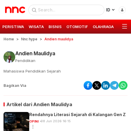
ID
PERISTIWA
WISATA
BISNIS
OTOMOTIF
OLAHRAGA
GAYA 
Home
Nnc hype
Andien maulidya
Andien Maulidya
Pendidikan
Mahasiswa Pendidikan Sejarah
Bagikan Via
Artikel dari
Andien Maulidya
Rendahnya Literasi Sejarah di Kalangan Gen Z
08 Jun 2026 16:15
OPINI