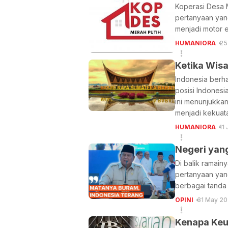
Koperasi Desa M
pertanyaan yang
menjadi motor e
HUMANIORA
25
Ketika Wis
Indonesia berha
posisi Indonesi
ini menunjukkan
menjadi kekuat
HUMANIORA
11
Negeri yan
Di balik ramain
pertanyaan yang
berbagai tanda
OPINI
31 May 20
Kenapa Keu