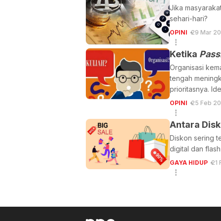
Jika masyaraka
sehari-hari?
OPINI
29 Mar 2
Ketika
Pass
Organisasi kem
tengah meningka
prioritasnya. I
OPINI
25 Feb 20
Antara Dis
Diskon sering t
digital dan fla
GAYA HIDUP
21 