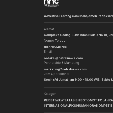
Advertise
Tentang Kami
Manajemen Redaksi
P
Alamat
Kompleks Gading Bukit Indah Blok D No 18, Ja
Nomor Telepon
087785148706
Email
redaksi@netralnews.com
Partnership & Marketing
marketing@netralnews.com
Jam Operasional
Senin s/d Jumat jam 9.00 - 18.00 WIB, Sabtu &
Kategori
PERISTIWA
WISATA
BISNIS
OTOMOTIF
OLAHR
INTERNASIONAL
FIKSI
HUMANIORA
KOMPETIS