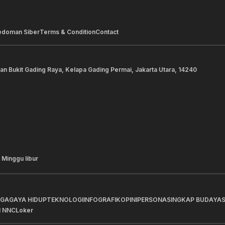
edoman Siber
Terms & Condition
Contact
lan Bukit Gading Raya, Kelapa Gading Permai, Jakarta Utara, 14240
 Minggu libur
AGA
GAYA HIDUP
TEKNOLOGI
INFOGRAFIK
OPINI
PERSONA
SINGKAP BUDAYA
I NNC
Loker