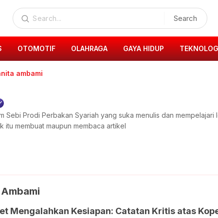
Search
S
OTOMOTIF
OLAHRAGA
GAYA HIDUP
TEKNOLOG
anita ambami
lam Sebi Prodi Perbakan Syariah yang suka menulis dan mempelajari l
aik itu membuat maupun membaca artikel
a Ambami
et Mengalahkan Kesiapan: Catatan Kritis atas Kop