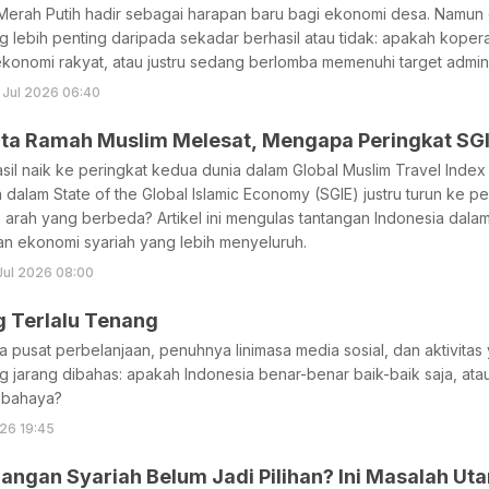
erah Putih hadir sebagai harapan baru bagi ekonomi desa. Namun di
 lebih penting daripada sekadar berhasil atau tidak: apakah koper
konomi rakyat, atau justru sedang berlomba memenuhi target adminis
 Jul 2026 06:40
ata Ramah Muslim Melesat, Mengapa Peringkat SG
sil naik ke peringkat kedua dunia dalam Global Muslim Travel Inde
a dalam State of the Global Islamic Economy (SGIE) justru turun ke 
 arah yang berbeda? Artikel ini mengulas tantangan Indonesia dala
an ekonomi syariah yang lebih menyeluruh.
 Jul 2026 08:00
g Terlalu Tenang
ya pusat perbelanjaan, penuhnya linimasa media sosial, dan aktivitas
 jarang dibahas: apakah Indonesia benar-benar baik-baik saja, atau
 bahaya?
26 19:45
angan Syariah Belum Jadi Pilihan? Ini Masalah U