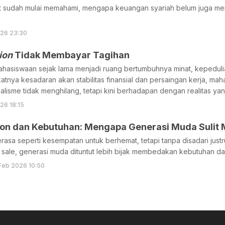
t sudah mulai memahami, mengapa keuangan syariah belum juga men
026 23:30
ion
Tidak Membayar Tagihan
ahasiswaan sejak lama menjadi ruang bertumbuhnya minat, kepeduli
tnya kesadaran akan stabilitas finansial dan persaingan kerja, ma
dealisme tidak menghilang, tetapi kini berhadapan dengan realitas ya
26 18:15
kon dan Kebutuhan: Mengapa Generasi Muda Sulit
erasa seperti kesempatan untuk berhemat, tetapi tanpa disadari ju
sh sale, generasi muda dituntut lebih bijak membedakan kebutuhan da
Feb 2026 10:50