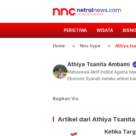
PERISTIWA
WISATA
BISNI
Home
Nnc hype
Athiya ts
Athiya Tsanita Ambami
Mahasiswa Aktif Institut Agama Is
Ekonomi Syariah melalui artikel b
Bagikan Via
Artikel dari
Athiya Tsanit
Ketika Targ