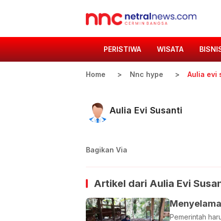
PERISTIWA
WISATA
BISNI
Home
Nnc hype
Aulia evi
Aulia Evi Susanti
Bagikan Via
Artikel dari
Aulia Evi Susan
Menyelamat
Pemerintah har