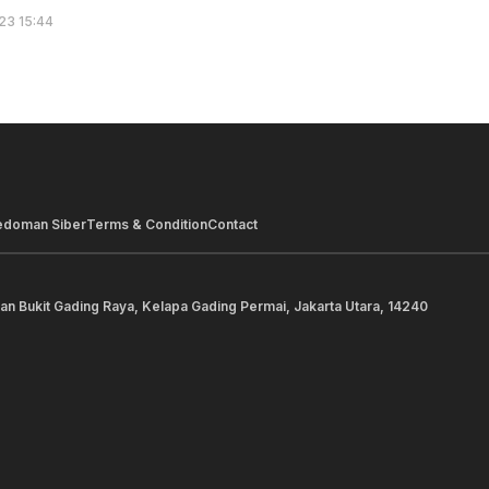
23 15:44
edoman Siber
Terms & Condition
Contact
lan Bukit Gading Raya, Kelapa Gading Permai, Jakarta Utara, 14240