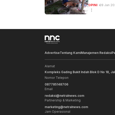
OPINI
28 Jan 20
Advertise
Tentang Kami
Manajemen Redaksi
P
Alamat
Kompleks Gading Bukit Indah Blok D No 18, Ja
Nomor Telepon
087785148706
Email
redaksi@netralnews.com
Partnership & Marketing
marketing@netralnews.com
Jam Operasional