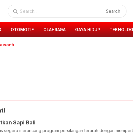
Search
S
OTOMOTIF
OLAHRAGA
GAYA HIDUP
TEKNOLOG
 susanti
ti
kan Sapi Bali
us segera merancang program persilangan terarah dengan memper