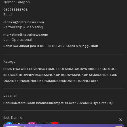
Nomor Telepon
087785148706
Email
redaksi@netralnews.com
Partnership & Marketing
marketing@netralnews.com
Jam Operasional
Senin s/d Jumat jam 9.00 - 18.00 WIB, Sabtu & Minggu libur
Kategori
PERISTIWA
WISATA
BISNIS
OTOMOTIF
OLAHRAGA
GAYA HIDUP
TEKNOLOGI
INFOGRAFIK
OPINI
PERSONA
SINGKAP BUDAYA
SINGKAP SEJARAH
SISI LAIN
QUIZ
INTERNASIONAL
FIKSI
HUMANIORA
KOMPETISI NNC
Loker
Layanan
Penulis
Keterbukaan Informasi
Kompetisi
Loker 2026
NNC Hype
Info Haji
Ikuti Kami di