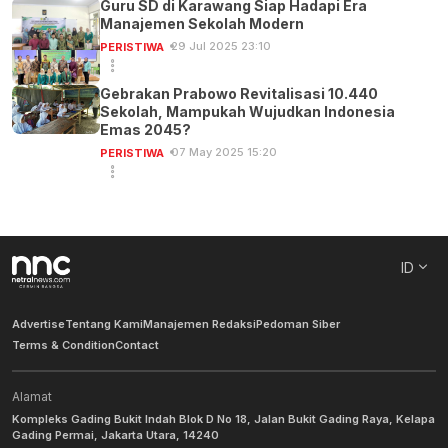
Guru SD di Karawang Siap Hadapi Era
Manajemen Sekolah Modern
29 Jul 2025 23:10
PERISTIWA
Gebrakan Prabowo Revitalisasi 10.440
Sekolah, Mampukah Wujudkan Indonesia
Emas 2045?
07 May 2025 15:20
PERISTIWA
ID
Advertise
Tentang Kami
Manajemen Redaksi
Pedoman Siber
Terms & Condition
Contact
Alamat
Kompleks Gading Bukit Indah Blok D No 18, Jalan Bukit Gading Raya, Kelapa
Gading Permai, Jakarta Utara, 14240