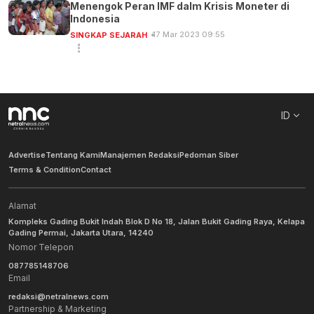
Menengok Peran IMF dalm Krisis Moneter di
Indonesia
17 Mar 2023 09:55
SINGKAP SEJARAH
ID
Advertise
Tentang Kami
Manajemen Redaksi
Pedoman Siber
Terms & Condition
Contact
Alamat
Kompleks Gading Bukit Indah Blok D No 18, Jalan Bukit Gading Raya, Kelapa
Gading Permai, Jakarta Utara, 14240
Nomor Telepon
087785148706
Email
redaksi@netralnews.com
Partnership & Marketing