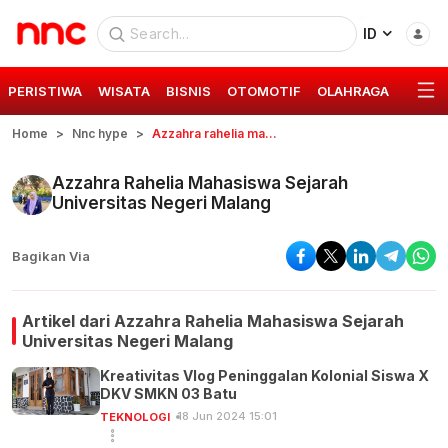
ID
PERISTIWA
WISATA
BISNIS
OTOMOTIF
OLAHRAGA
GAYA 
Home
Nnc hype
Azzahra rahelia mahasiswa sejarah universitas negeri malang
Azzahra Rahelia Mahasiswa Sejarah
Universitas Negeri Malang
Bagikan Via
Artikel dari
Azzahra Rahelia Mahasiswa Sejarah
Universitas Negeri Malang
Kreativitas Vlog Peninggalan Kolonial Siswa X
DKV SMKN 03 Batu
18 Jun 2024 15:01
TEKNOLOGI