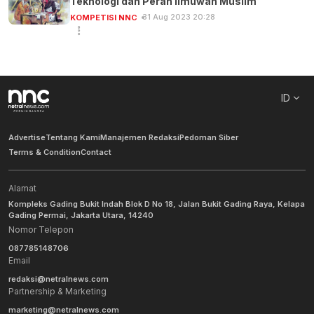
Teknologi dan Peran Ilmuwan Muslim
31 Aug 2023 20:28
KOMPETISI NNC
ID
Advertise
Tentang Kami
Manajemen Redaksi
Pedoman Siber
Terms & Condition
Contact
Alamat
Kompleks Gading Bukit Indah Blok D No 18, Jalan Bukit Gading Raya, Kelapa
Gading Permai, Jakarta Utara, 14240
Nomor Telepon
087785148706
Email
redaksi@netralnews.com
Partnership & Marketing
marketing@netralnews.com