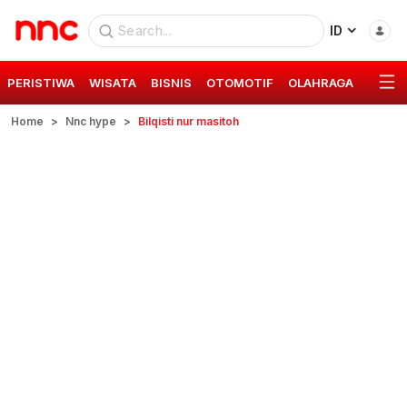
ID
PERISTIWA
WISATA
BISNIS
OTOMOTIF
OLAHRAGA
GAYA 
Home
Nnc hype
Bilqisti nur masitoh