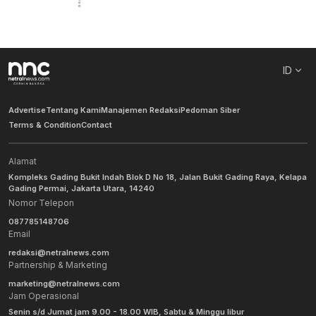
ID
Advertise
Tentang Kami
Manajemen Redaksi
Pedoman Siber
Terms & Condition
Contact
Alamat
Kompleks Gading Bukit Indah Blok D No 18, Jalan Bukit Gading Raya, Kelapa
Gading Permai, Jakarta Utara, 14240
Nomor Telepon
087785148706
Email
redaksi@netralnews.com
Partnership & Marketing
marketing@netralnews.com
Jam Operasional
Senin s/d Jumat jam 9.00 - 18.00 WIB, Sabtu & Minggu libur