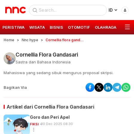
ID
PERISTIWA
WISATA
BISNIS
OTOMOTIF
OLAHRAGA
GAYA 
Home
Nnc hype
Cornellia flora gandasari
Cornellia Flora Gandasari
Sastra dan Bahasa Indonesia
Mahasiswa yang sedang sibuk mengurus proposal skripsi.
Bagikan Via
Artikel dari
Cornellia Flora Gandasari
Goro dan Peri Apel
30 Dec 2025 08:30
FIKSI