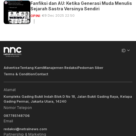
Fanfiksi dan AU: Ketika Generasi Muda Menulis
Sejarah Sastra Versinya Sendiri
29 Dec 2025 22:50
OPINI
ID
Advertise
Tentang Kami
Manajemen Redaksi
Pedoman Siber
Terms & Condition
Contact
Alamat
Kompleks Gading Bukit Indah Blok D No 18, Jalan Bukit Gading Raya, Kelapa
Gading Permai, Jakarta Utara, 14240
Nomor Telepon
087785148706
Email
redaksi@netralnews.com
Partnership & Marketing