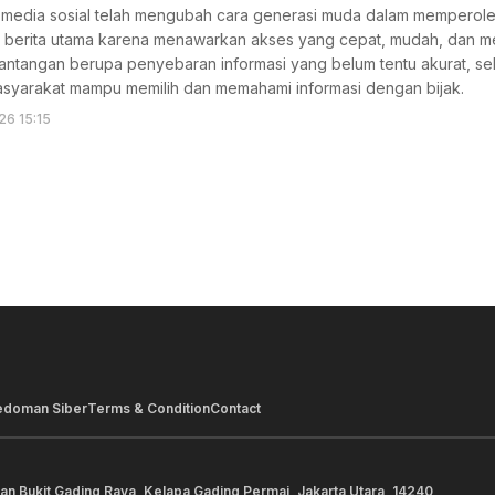
dia sosial telah mengubah cara generasi muda dalam memperoleh inf
 berita utama karena menawarkan akses yang cepat, mudah, dan me
ntangan berupa penyebaran informasi yang belum tentu akurat, seh
asyarakat mampu memilih dan memahami informasi dengan bijak.
26 15:15
edoman Siber
Terms & Condition
Contact
lan Bukit Gading Raya, Kelapa Gading Permai, Jakarta Utara, 14240