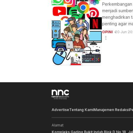
Perkembangan me
menjadi sumber
menghadirkan ta
penting agar m
OPINI
20 Jun 20
Advertise
Tentang Kami
Manajemen Redaksi
P
Alamat
Kompleks Gading Bukit Indah Blok D No 18, Ja