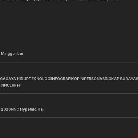
 Minggu libur
AGA
GAYA HIDUP
TEKNOLOGI
INFOGRAFIK
OPINI
PERSONA
SINGKAP BUDAYA
I NNC
Loker
 2026
NNC Hype
Info Haji