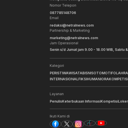
Nomor Telepon
087785148706
Email
redaksi@netralnews.com
Partnership & Marketing
marketing@netralnews.com
Jam Operasional
Senin s/d Jumat jam 9.00 - 18.00 WIB, Sabtu &
Kategori
PERISTIWA
WISATA
BISNIS
OTOMOTIF
OLAHR
INTERNASIONAL
FIKSI
HUMANIORA
KOMPETIS
Layanan
Penulis
Keterbukaan Informasi
Kompetisi
Loker
Ikuti Kami di