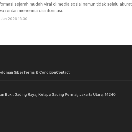
informasi sejarah mudah viral di media sosial namun tidak selalu akur
wa rentan menerima disinformasi.
 Jun 2026 13:30
edoman Siber
Terms & Condition
Contact
lan Bukit Gading Raya, Kelapa Gading Permai, Jakarta Utara, 14240