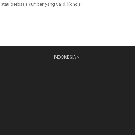
at atau berbasis sumber yang valid. Kondisi
INDONESIA