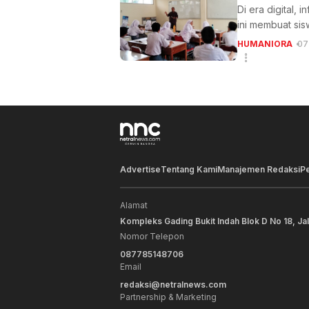
Di era digital, 
ini membuat sis
HUMANIORA
07
Advertise
Tentang Kami
Manajemen Redaksi
P
Alamat
Kompleks Gading Bukit Indah Blok D No 18, Ja
Nomor Telepon
087785148706
Email
redaksi@netralnews.com
Partnership & Marketing