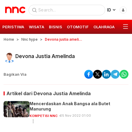
ID
PERISTIWA
WISATA
BISNIS
OTOMOTIF
OLAHRAGA
GAYA 
Home
Nnc hype
Devona justia amelinda
Devona Justia Amelinda
Bagikan Via
Artikel dari
Devona Justia Amelinda
Mencerdaskan Anak Bangsa ala Butet
Manurung
05 Nov 2022 01:00
KOMPETISI NNC