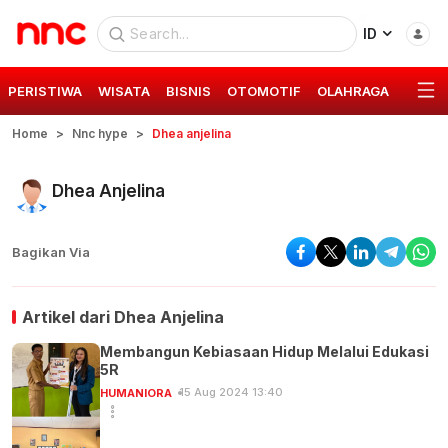
ID
PERISTIWA
WISATA
BISNIS
OTOMOTIF
OLAHRAGA
GAYA 
Home
Nnc hype
Dhea anjelina
Dhea Anjelina
Bagikan Via
Artikel dari
Dhea Anjelina
Membangun Kebiasaan Hidup Melalui Edukasi
5R
15 Aug 2024 13:40
HUMANIORA