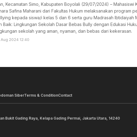
, Kecamatan Simo, Kabupaten Boyolali (29/07/2024) – Mahasiswi Ku
nara Safina Maharani dari Fakultas Hukum melaksanakan program pe
lying kepada siswa/i kelas 5 dan 6 serta guru Madrasah Ibtidaiyah
n Baik: Lingkungan Sekolah Dasar Bebas Bully dengan Edukasi Huku
ngkungan sekolah yang aman, nyaman, dan bebas dari kekerasan.
 Aug 2024 12:40
edoman Siber
Terms & Condition
Contact
lan Bukit Gading Raya, Kelapa Gading Permai, Jakarta Utara, 14240