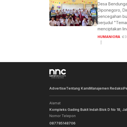
Desa Bendungan
Diponegoro, Di
pencegahan bul
berjudul "Tema
menciptakan li
HUMANIORA
23
Advertise
Tentang Kami
Manajemen Redaksi
P
Alamat
Kompleks Gading Bukit Indah Blok D No 18, Ja
Nomor Telepon
087785148706