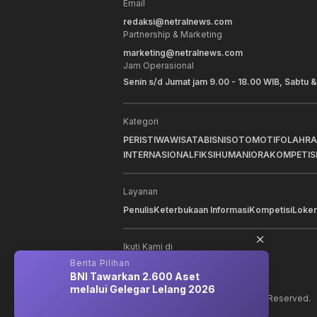
Email
redaksi@netralnews.com
Partnership & Marketing
marketing@netralnews.com
Jam Operasional
Senin s/d Jumat jam 9.00 - 18.00 WIB, Sabtu &
Kategori
PERISTIWA
WISATA
BISNIS
OTOMOTIF
OLAHR
INTERNASIONAL
FIKSI
HUMANIORA
KOMPETIS
Layanan
Penulis
Keterbukaan Informasi
Kompetisi
Loker
Ikuti Kami di
Berita Pilihan
Berit
 MT
BNI Tawarkan 2.600 Aset
Rum
17
melalui Gelegar Lelang 2026
Hadi
©
2026
NNC Netralnews
. All Rights Reserved.
Prov