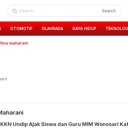
Search
S
OTOMOTIF
OLAHRAGA
GAYA HIDUP
TEKNOLOG
afina maharani
goro
Maharani
KKN Undip Ajak Siswa dan Guru MIM Wonosari Kat