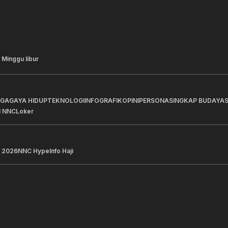
 Minggu libur
AGA
GAYA HIDUP
TEKNOLOGI
INFOGRAFIK
OPINI
PERSONA
SINGKAP BUDAYA
I NNC
Loker
 2026
NNC Hype
Info Haji
a Pilihan
Berita Pilihan
ah BUMN Pertamina
BRI Perkuat Penyaluran
rkan 13 UMKM di Jambore
Berkualitas untuk Men
insi Sulawesi Tengah
Sektor Riil