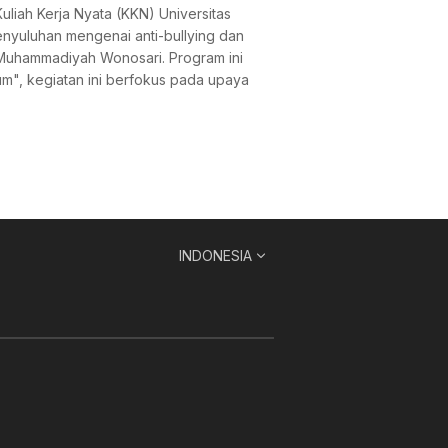
liah Kerja Nyata (KKN) Universitas
nyuluhan mengenai anti-bullying dan
 Muhammadiyah Wonosari. Program ini
m", kegiatan ini berfokus pada upaya
INDONESIA