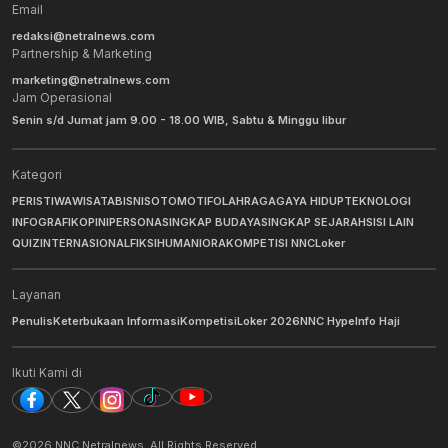
Email
redaksi@netralnews.com
Partnership & Marketing
marketing@netralnews.com
Jam Operasional
Senin s/d Jumat jam 9.00 - 18.00 WIB, Sabtu & Minggu libur
Kategori
PERISTIWA
WISATA
BISNIS
OTOMOTIF
OLAHRAGA
GAYA HIDUP
TEKNOLOGI
INFOGRAFIK
OPINI
PERSONA
SINGKAP BUDAYA
SINGKAP SEJARAH
SISI LAIN
QUIZ
INTERNASIONAL
FIKSI
HUMANIORA
KOMPETISI NNC
Loker
Layanan
Penulis
Keterbukaan Informasi
Kompetisi
Loker 2026
NNC Hype
Info Haji
Ikuti Kami di
©
2026
NNC Netralnews
. All Rights Reserved.