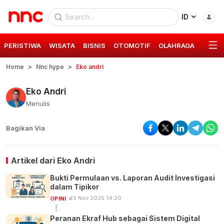
ID
PERISTIWA
WISATA
BISNIS
OTOMOTIF
OLAHRAGA
GAYA 
Home
Nnc hype
Eko andri
Eko Andri
Menulis
Bagikan Via
Artikel dari
Eko Andri
Bukti Permulaan vs. Laporan Audit Investigasi
dalam Tipikor
23 Nov 2025 14:20
OPINI
Peranan Ekraf Hub sebagai Sistem Digital