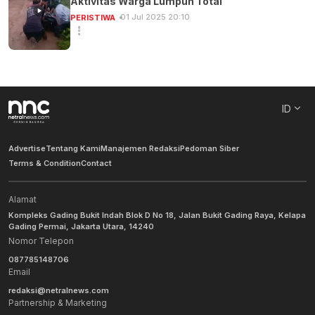
Aktivitas Warga Lumpuh Total
01 Jul 2025 20:10
PERISTIWA
ID
Advertise
Tentang Kami
Manajemen Redaksi
Pedoman Siber
Terms & Condition
Contact
Alamat
Kompleks Gading Bukit Indah Blok D No 18, Jalan Bukit Gading Raya, Kelapa
Gading Permai, Jakarta Utara, 14240
Nomor Telepon
087785148706
Email
redaksi@netralnews.com
Partnership & Marketing