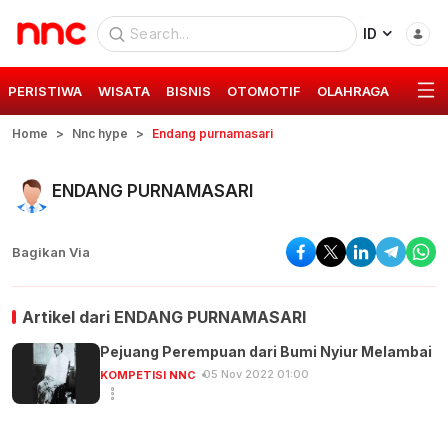
ID
PERISTIWA
WISATA
BISNIS
OTOMOTIF
OLAHRAGA
GAYA 
Home
Nnc hype
Endang purnamasari
ENDANG PURNAMASARI
Bagikan Via
Artikel dari
ENDANG PURNAMASARI
Pejuang Perempuan dari Bumi Nyiur Melambai
05 Nov 2022 01:00
KOMPETISI NNC