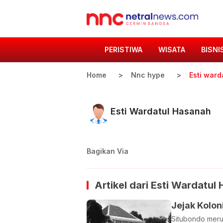
PERISTIWA
WISATA
BISNI
Home
Nnc hype
Esti ward
Esti Wardatul Hasanah
Bagikan Via
Artikel dari
Esti Wardatul
Jejak Kolon
Situbondo meru