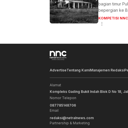
bagian timur P
bepergian ke Bal
KOMPETISI NNC
Advertise
Tentang Kami
Manajemen Redaksi
P
Alamat
Kompleks Gading Bukit Indah Blok D No 18, Ja
Nomor Telepon
087785148706
Email
redaksi@netralnews.com
Partnership & Marketing