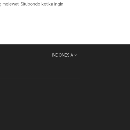
 melewati Situbondo ketika ingin
INDONESIA