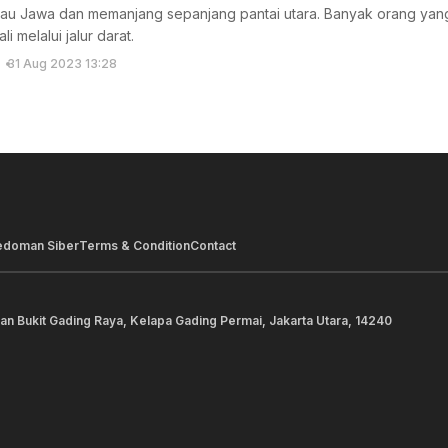
ulau Jawa dan memanjang sepanjang pantai utara. Banyak orang yang
i melalui jalur darat.
31 Aug 2023 13:28
edoman Siber
Terms & Condition
Contact
lan Bukit Gading Raya, Kelapa Gading Permai, Jakarta Utara, 14240