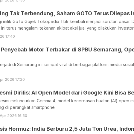
pr 2026 17:50
ing Tak Terbendung, Saham GOTO Terus Dilepas In
i milik GoTo Gojek Tokopedia Tbk kembali menjadi sorotan pasar. 
i terus mengalami tekanan akibat aksi jual yang dilakukan investor 
26 17:40
 Penyebab Motor Terbakar di SPBU Semarang, Oper
terjadi di Semarang ini sempat viral di berbagai platform media sosi
pr 2026 17:20
mi Dirilis: AI Open Model dari Google Kini Bisa B
 resmi meluncurkan Gemma 4, model kecerdasan buatan (AI) open mo
ng di perangkat smartphone.
Apr 2026 16:50
is Hormuz: India Berburu 2,5 Juta Ton Urea, Indo