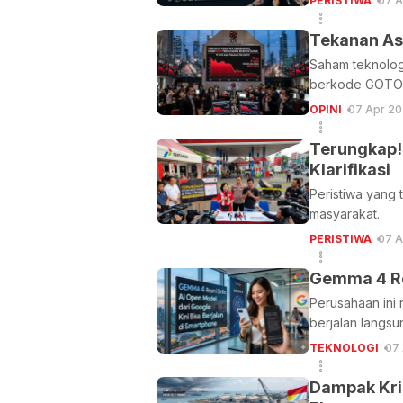
PERISTIWA
07 A
Tekanan As
Saham teknolog
berkode GOTO in
OPINI
07 Apr 20
Terungkap!
Klarifikasi
Peristiwa yang 
masyarakat.
PERISTIWA
07 A
Gemma 4 Res
Perusahaan ini
berjalan langsu
TEKNOLOGI
07 
Dampak Kris