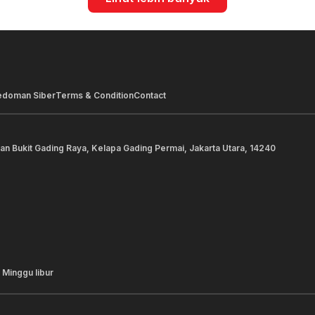
edoman Siber
Terms & Condition
Contact
lan Bukit Gading Raya, Kelapa Gading Permai, Jakarta Utara, 14240
 Minggu libur