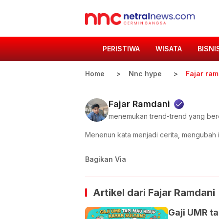
PERISTIWA
WISATA
BISNI
Home
Nnc hype
Fajar ram
Fajar Ramdani
menemukan trend-trend yang ber
Menenun kata menjadi cerita, mengubah i
Bagikan Via
Artikel dari
Fajar Ramdani
Gaji UMR ta