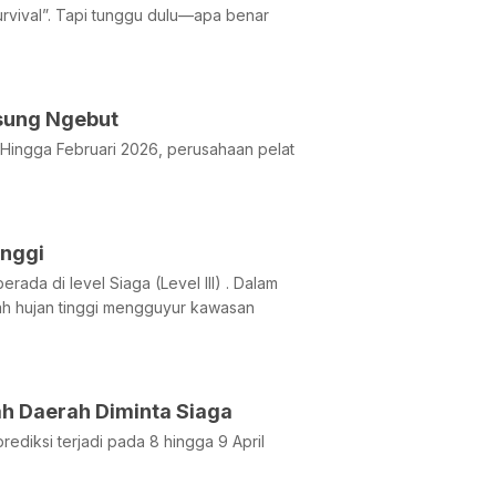
urvival”. Tapi tunggu dulu—apa benar
gsung Ngebut
. Hingga Februari 2026, perusahaan pelat
inggi
rada di level Siaga (Level III) . Dalam
ah hujan tinggi mengguyur kawasan
ah Daerah Diminta Siaga
ediksi terjadi pada 8 hingga 9 April