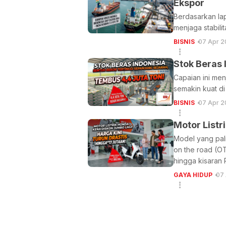
Ekspor
Berdasarkan lap
menjaga stabili
BISNIS
07 Apr 2
Stok Beras 
Capaian ini me
semakin kuat di
BISNIS
07 Apr 2
Motor Listr
Model yang pali
on the road (OT
hingga kisaran R
GAYA HIDUP
07 