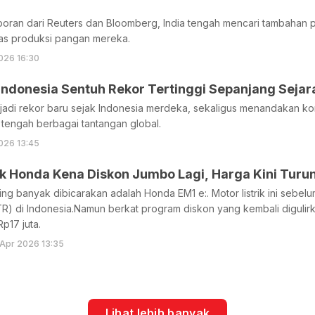
oran dari Reuters dan Bloomberg, India tengah mencari tambahan pa
tas produksi pangan mereka.
026 16:30
Indonesia Sentuh Rekor Tertinggi Sepanjang Sejar
njadi rekor baru sejak Indonesia merdeka, sekaligus menandakan ko
 tengah berbagai tantangan global.
026 13:45
ik Honda Kena Diskon Jumbo Lagi, Harga Kini Turun
ng banyak dibicarakan adalah Honda EM1 e:. Motor listrik ini sebelum
R) di Indonesia.Namun berkat program diskon yang kembali digulirkan
p17 juta.
Apr 2026 13:35
Lihat lebih banyak