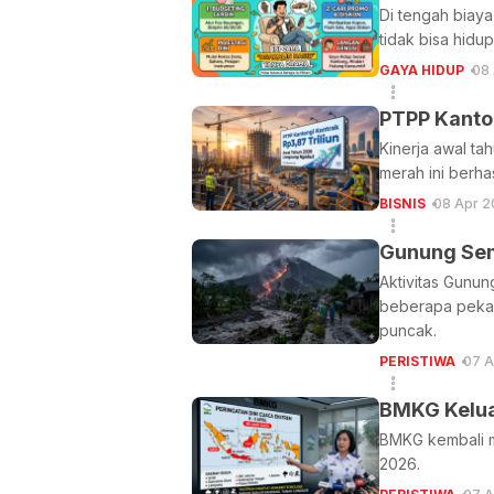
Di tengah biaya
tidak bisa hidu
GAYA HIDUP
08 
PTPP Kanto
Kinerja awal ta
merah ini berhas
BISNIS
08 Apr 2
Gunung Sem
Aktivitas Gunun
beberapa pekan
puncak.
PERISTIWA
07 A
BMKG Kelua
BMKG kembali me
2026.