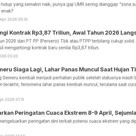
 hidup yang semakin naik, punya gaji UMR sering dianggap “zona s
p enak?
Apr 2026 20:10
ngi Kontrak Rp3,87 Triliun, Awal Tahun 2026 Lan
hun 2026 dari PT PP (Persero) Tbk atau PTPP terbilang cukup solid
il mengantongi kontrak baru senilai Rp3,87 triliun.
026 05:20
eru Siaga Lagi, Lahar Panas Muncul Saat Hujan T
g Semeru kembali menjadi perhatian publik setelah statusnya masih be
 terakhir, fenomena lahar panas kembali muncul, terutama saat cur
pr 2026 21:15
rkan Peringatan Cuaca Ekstrem 8-9 April, Sejuml
ngeluarkan peringatan dini terkait potensi cuaca ekstrem yang dipr