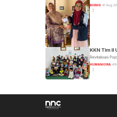
BISNIS
11 Aug 2
Revitalisasi Po
HUMANIORA
09