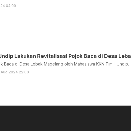
024 04:09
KKN Tim II Undip Lakukan Revitalisas
jok Baca di Desa Lebak Magelang oleh Mahasiswa KKN Tim II Undip.
 Aug 2024 22:00