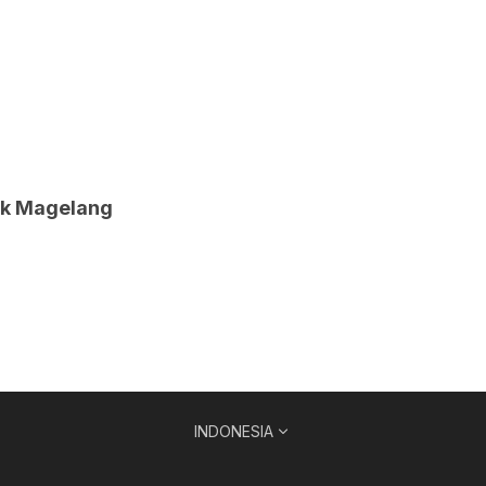
i Pojok Baca di Desa Lebak Magelang
INDONESIA