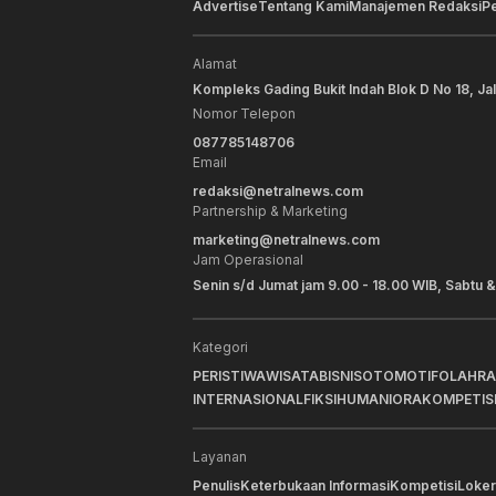
Advertise
Tentang Kami
Manajemen Redaksi
P
Alamat
Kompleks Gading Bukit Indah Blok D No 18, Ja
Nomor Telepon
087785148706
Email
redaksi@netralnews.com
Partnership & Marketing
marketing@netralnews.com
Jam Operasional
Senin s/d Jumat jam 9.00 - 18.00 WIB, Sabtu &
Kategori
PERISTIWA
WISATA
BISNIS
OTOMOTIF
OLAHR
INTERNASIONAL
FIKSI
HUMANIORA
KOMPETIS
Layanan
Penulis
Keterbukaan Informasi
Kompetisi
Loker