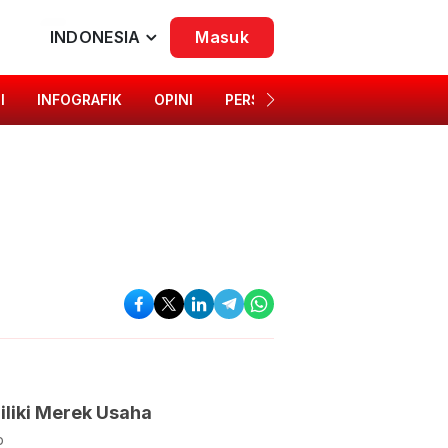
INDONESIA
Masuk
I
INFOGRAFIK
OPINI
PERSONA
SINGKAP BUDAYA
liki Merek Usaha
p