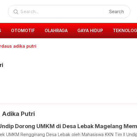
Search
S
OTOMOTIF
OLAHRAGA
GAYA HIDUP
TEKNOLOG
irdaus adika putri
ri
 Adika Putri
 Undip Dorong UMKM di Desa Lebak Magelang Memi
ek UMKM Rengginang Desa Lebak oleh Mahasiswa KKN Tim II Undi