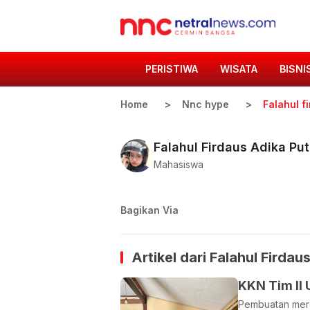
PERISTIWA
WISATA
BISNI
Home
Nnc hype
Falahul f
Falahul Firdaus Adika Put
Mahasiswa
Bagikan Via
Artikel dari
Falahul Firdaus
KKN Tim II
Pembuatan mer