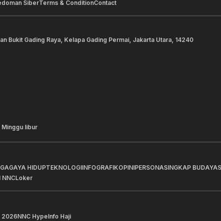
edoman Siber
Terms & Condition
Contact
lan Bukit Gading Raya, Kelapa Gading Permai, Jakarta Utara, 14240
 Minggu libur
AGA
GAYA HIDUP
TEKNOLOGI
INFOGRAFIK
OPINI
PERSONA
SINGKAP BUDAYA
I NNC
Loker
 2026
NNC Hype
Info Haji