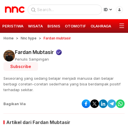
ID
PERISTIWA
WISATA
BISNIS
OTOMOTIF
OLAHRAGA
GAYA 
Home
Nnc hype
Fardan mubtasir
Fardan Mubtasir
Penulis Sampingan
Subscribe
Seseorang yang sedang belajar menjadi manusia dan belajar
berbagi coretan-coretan sederhana yang bisa berdampak positif
terhadap sekitar.
Bagikan Via
Artikel dari
Fardan Mubtasir