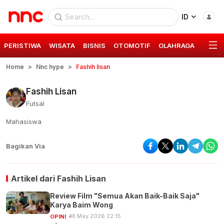
ID
PERISTIWA
WISATA
BISNIS
OTOMOTIF
OLAHRAGA
GAYA 
Home
Nnc hype
Fashih lisan
Fashih Lisan
Futsal
Mahasiswa
Bagikan Via
Artikel dari
Fashih Lisan
Review Film "Semua Akan Baik-Baik Saja"
Karya Baim Wong
18 May 2026 22:15
OPINI