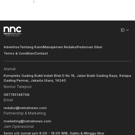
ID
Advertise
Tentang Kami
Manajemen Redaksi
Pedoman Siber
Terms & Condition
Contact
Alamat
Kompleks Gading Bukit Indah Blok D No 18, Jalan Bukit Gading Raya, Kelapa
Gading Permai, Jakarta Utara, 14240
Nomor Telepon
087785148706
Email
redaksi@netralnews.com
Partnership & Marketing
marketing@netralnews.com
Jam Operasional
Senin s/d Jumat jam 9.00 - 18.00 WIB, Sabtu & Minggu libur