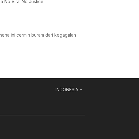
 No Viral No Justice.
mena ini cermin buram dari kegagalan
INDONESIA