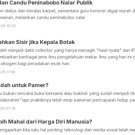
dan Candu Peninabobo Nalar Publik
on dielus dan beralas karpet, sementara guru honorer digaji murah da
wanan, melainkan candu peninabobo nalar
26 10:25
hkan Sisir jika Kepala Botak
leh menjadi debt collector yang hanya menagih "hasil nyata" dari I
iarkan berbagai jenis ilmu pengetahuan mekar. Ilmu yang hari ini 
h oksigen bagi peradaban esok hari.
26 11:58
adah untuk Pamer?
au bukan rencana buka bersama atau bukber yang sudah menjadi ritu
aturahmi” tapi praktiknya lebih mirip pameran pencapaian hidup yan
26 07:19
ih Mahal dari Harga Diri Manusia?
ngajarkan kita satu hal penting: teknologi dan media sosial telah me