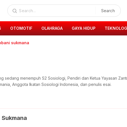
Search
S
OTOMOTIF
OLAHRAGA
GAYA HIDUP
TEKNOLOG
obbani sukmana
ang sedang menempuh S2 Sosiologi, Pendiri dan Ketua Yayasan Za
ania, Anggota Ikatan Sosiologi Indonesia, dan penulis esai.
i Sukmana