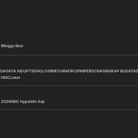
 Minggu libur
AGA
GAYA HIDUP
TEKNOLOGI
INFOGRAFIK
OPINI
PERSONA
SINGKAP BUDAYA
I NNC
Loker
 2026
NNC Hype
Info Haji
a Pilihan
Berita Pilihan
Perkuat Penyaluran Kredit
Rumah BUMN Pertami
ualitas untuk Mendorong
Hadirkan 13 UMKM di 