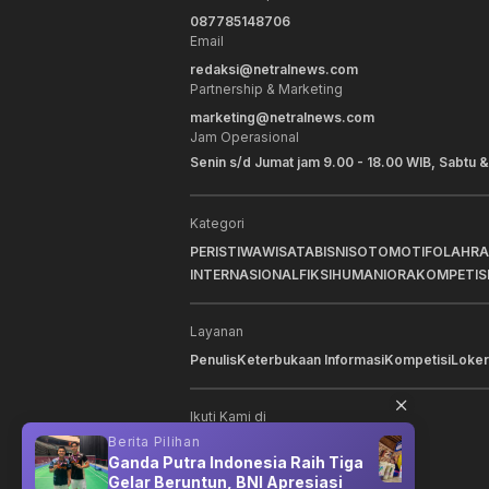
087785148706
Email
redaksi@netralnews.com
Partnership & Marketing
marketing@netralnews.com
Jam Operasional
Senin s/d Jumat jam 9.00 - 18.00 WIB, Sabtu &
Kategori
PERISTIWA
WISATA
BISNIS
OTOMOTIF
OLAHR
INTERNASIONAL
FIKSI
HUMANIORA
KOMPETIS
Layanan
Penulis
Keterbukaan Informasi
Kompetisi
Loker
Ikuti Kami di
Berita Pilihan
Berit
n
Ganda Putra Indonesia Raih Tiga
BRI 
Gelar Beruntun, BNI Apresiasi
Berk