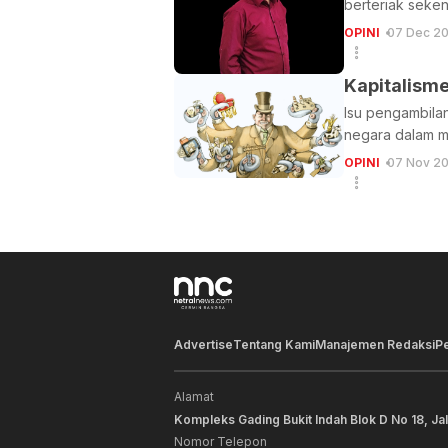
berteriak seke
OPINI
07 Dec 20
Kapitalism
Isu pengambilan
negara dalam me
OPINI
07 Nov 20
Advertise
Tentang Kami
Manajemen Redaksi
P
Alamat
Kompleks Gading Bukit Indah Blok D No 18, Ja
Nomor Telepon