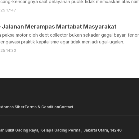
ncang-kencangnya saat pelayanan publik tidak memuaskan atas nama
25 17:47
e Jalanan Merampas Martabat Masyarakat
 paksa motor oleh debt collector bukan sekadar gagal bayar, feno
ngawasi praktik kapitalisme agar tidak menjadi ugal-ugalan.
25 14:30
edoman Siber
Terms & Condition
Contact
lan Bukit Gading Raya, Kelapa Gading Permai, Jakarta Utara, 14240