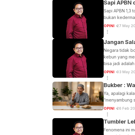
Sapi APBN 
Sapi APBN 1,3 t
bukan kederma
OPINI
27 May 20
Jangan Sala
Negara tidak bo
kebun yang memb
bisa jadi adala
OPINI
03 May 20
Bukber : W
Ya, apalagi kal
“menyambung sil
OPINI
26 Feb 20
Tumbler Leb
Fenomena ini me