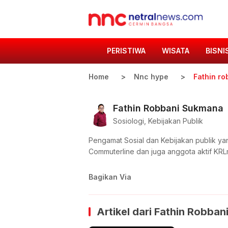
PERISTIWA
WISATA
BISNI
Home
Nnc hype
Fathin r
Fathin Robbani Sukmana
Sosiologi, Kebijakan Publik
Pengamat Sosial dan Kebijakan publik y
Commuterline dan juga anggota aktif KRLm
Bagikan Via
Artikel dari
Fathin Robban