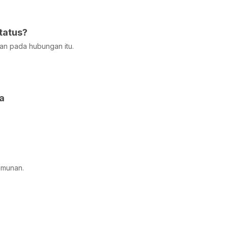
tatus?
an pada hubungan itu.
a
l
umunan.