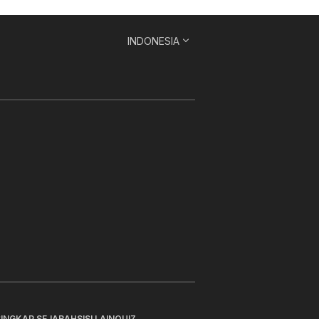
INDONESIA
SINGKAP SEJARAH
SISI LAIN
QUIZ