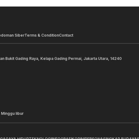
edoman Siber
Terms & Condition
Contact
lan Bukit Gading Raya, Kelapa Gading Permai, Jakarta Utara, 14240
 Minggu libur
AGA
GAYA HIDUP
TEKNOLOGI
INFOGRAFIK
OPINI
PERSONA
SINGKAP BUDAYA