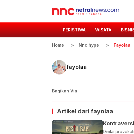
PERISTIWA
WISATA
BISNI
Home
Nnc hype
Fayolaa
fayolaa
Bagikan Via
Artikel dari
fayolaa
Kontraversi
Dinilai provokat