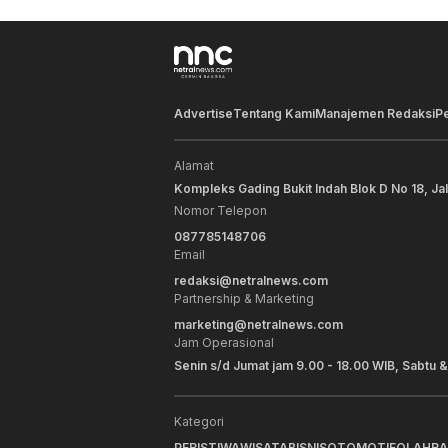
Advertise
Tentang Kami
Manajemen Redaksi
P
Alamat
Kompleks Gading Bukit Indah Blok D No 18, Ja
Nomor Telepon
087785148706
Email
redaksi@netralnews.com
Partnership & Marketing
marketing@netralnews.com
Jam Operasional
Senin s/d Jumat jam 9.00 - 18.00 WIB, Sabtu &
Kategori
PERISTIWA
WISATA
BISNIS
OTOMOTIF
OLAHR