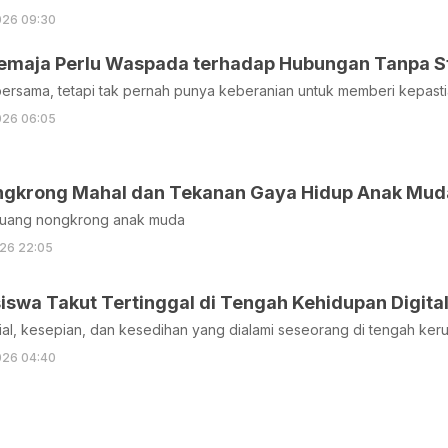
026 09:30
maja Perlu Waspada terhadap Hubungan Tanpa S
bersama, tetapi tak pernah punya keberanian untuk memberi kepasti
026 06:05
gkrong Mahal dan Tekanan Gaya Hidup Anak Mud
ruang nongkrong anak muda
26 22:05
swa Takut Tertinggal di Tengah Kehidupan Digita
al, kesepian, dan kesedihan yang dialami seseorang di tengah ker
026 04:40