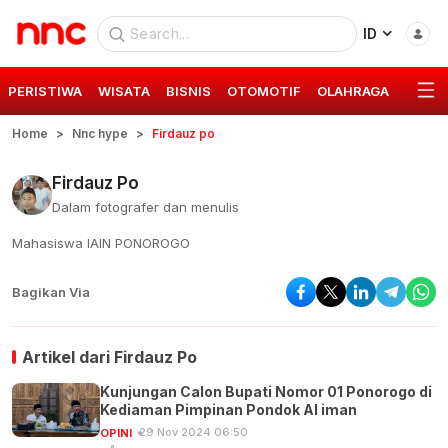
ID
PERISTIWA
WISATA
BISNIS
OTOMOTIF
OLAHRAGA
GAYA 
Home
Nnc hype
Firdauz po
Firdauz Po
Dalam fotografer dan menulis
Mahasiswa IAIN PONOROGO
Bagikan Via
Artikel dari
Firdauz Po
Kunjungan Calon Bupati Nomor 01 Ponorogo di
Kediaman Pimpinan Pondok Al iman
29 Nov 2024 06:50
OPINI