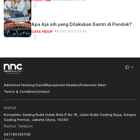
Apa Aja sih yang Dilakukan Santri di Pondok?
19 Oct 2023 01:45
GAYA HIDUP
ID
Advertise
Tentang Kami
Manajemen Redaksi
Pedoman Siber
Terms & Condition
Contact
Alamat
Kompleks Gading Bukit Indah Blok D No 18, Jalan Bukit Gading Raya, Kelapa
Gading Permai, Jakarta Utara, 14240
Nomor Telepon
087785148706
Email