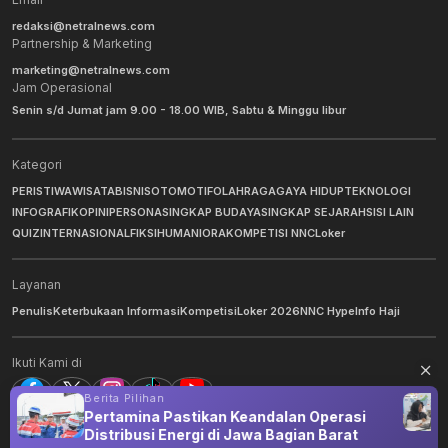
redaksi@netralnews.com
Partnership & Marketing
marketing@netralnews.com
Jam Operasional
Senin s/d Jumat jam 9.00 - 18.00 WIB, Sabtu & Minggu libur
Kategori
PERISTIWA
WISATA
BISNIS
OTOMOTIF
OLAHRAGA
GAYA HIDUP
TEKNOLOGI
INFOGRAFIK
OPINI
PERSONA
SINGKAP BUDAYA
SINGKAP SEJARAH
SISI LAIN
QUIZ
INTERNASIONAL
FIKSI
HUMANIORA
KOMPETISI NNC
Loker
Layanan
Penulis
Keterbukaan Informasi
Kompetisi
Loker 2026
NNC Hype
Info Haji
Ikuti Kami di
Berita Pilihan
Pertamina Pastikan Keandalan Operasi
Distribusi Energi di Jawa Bagian Barat
©
2026
NNC Netralnews
. All Rights Reserved.