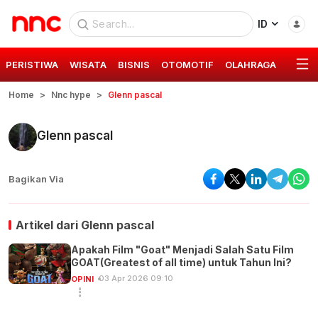
ID
PERISTIWA
WISATA
BISNIS
OTOMOTIF
OLAHRAGA
GAYA 
Home
Nnc hype
Glenn pascal
Glenn pascal
Bagikan Via
Artikel dari
Glenn pascal
Apakah Film "Goat" Menjadi Salah Satu Film
GOAT(Greatest of all time) untuk Tahun Ini?
03 Apr 2026 09:10
OPINI