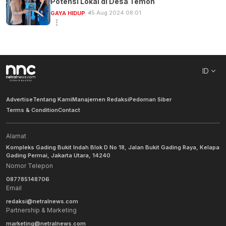
Potensi Lokal di Desa Temon
15 Aug 2024 08:01
GAYA HIDUP
ID
Advertise
Tentang Kami
Manajemen Redaksi
Pedoman Siber
Terms & Condition
Contact
Alamat
Kompleks Gading Bukit Indah Blok D No 18, Jalan Bukit Gading Raya, Kelapa
Gading Permai, Jakarta Utara, 14240
Nomor Telepon
087785148706
Email
redaksi@netralnews.com
Partnership & Marketing
marketing@netralnews.com