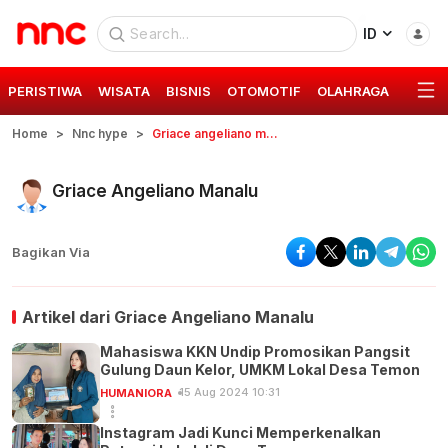
ID
PERISTIWA
WISATA
BISNIS
OTOMOTIF
OLAHRAGA
GAYA 
Home
Nnc hype
Griace angeliano manalu
Griace Angeliano Manalu
Bagikan Via
Artikel dari
Griace Angeliano Manalu
Mahasiswa KKN Undip Promosikan Pangsit
Gulung Daun Kelor, UMKM Lokal Desa Temon
15 Aug 2024 10:31
HUMANIORA
Instagram Jadi Kunci Memperkenalkan