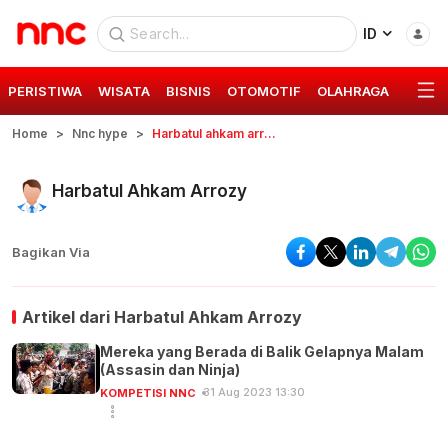
ID
PERISTIWA
WISATA
BISNIS
OTOMOTIF
OLAHRAGA
GAYA 
Home
Nnc hype
Harbatul ahkam arrozy
Harbatul Ahkam Arrozy
Bagikan Via
Artikel dari
Harbatul Ahkam Arrozy
Mereka yang Berada di Balik Gelapnya Malam
(Assasin dan Ninja)
31 Aug 2023 13:30
KOMPETISI NNC