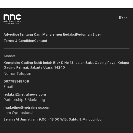
ID
Advertise
Tentang Kami
Manajemen Redaksi
Pedoman Siber
Terms & Condition
Contact
Alamat
Kompleks Gading Bukit Indah Blok D No 18, Jalan Bukit Gading Raya, Kelapa
Gading Permai, Jakarta Utara, 14240
Nomor Telepon
087785148706
Email
redaksi@netralnews.com
Partnership & Marketing
marketing@netralnews.com
Jam Operasional
Senin s/d Jumat jam 9.00 - 18.00 WIB, Sabtu & Minggu libur