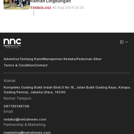
Ramah Lingkungan
13 Aug 2024 23:25
TEKNOLOGI
ID
Advertise
Tentang Kami
Manajemen Redaksi
Pedoman Siber
Terms & Condition
Contact
Alamat
Kompleks Gading Bukit Indah Blok D No 18, Jalan Bukit Gading Raya, Kelapa
Gading Permai, Jakarta Utara, 14240
Nomor Telepon
087785148706
Email
redaksi@netralnews.com
Partnership & Marketing
marketing@netralnews.com