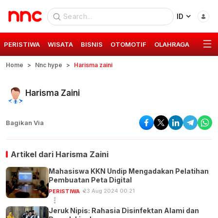
ID
PERISTIWA
WISATA
BISNIS
OTOMOTIF
OLAHRAGA
GAYA 
Home
Nnc hype
Harisma zaini
Harisma Zaini
Bagikan Via
Artikel dari
Harisma Zaini
Mahasiswa KKN Undip Mengadakan Pelatihan
Pembuatan Peta Digital
23 Aug 2024 00:21
PERISTIWA
Jeruk Nipis: Rahasia Disinfektan Alami dan