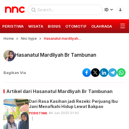
ID
PERISTIWA
WISATA
BISNIS
OTOMOTIF
OLAHRAGA
GAYA 
Home
Nnc hype
Hasanatul mardliyah br tambunan
Hasanatul Mardliyah Br Tambunan
Bagikan Via
Artikel dari
Hasanatul Mardliyah Br Tambunan
Dari Rasa Kasihan jadi Rezeki: Perjuang Ibu
Jani Menafkahi Hidup Lewat Bakpao
14 Jun 2025 01:43
PERISTIWA