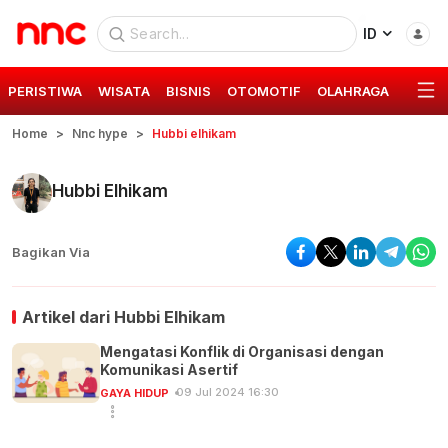
ID
PERISTIWA
WISATA
BISNIS
OTOMOTIF
OLAHRAGA
GAYA 
Home
Nnc hype
Hubbi elhikam
Hubbi Elhikam
Bagikan Via
Artikel dari
Hubbi Elhikam
Mengatasi Konflik di Organisasi dengan
Komunikasi Asertif
09 Jul 2024 16:30
GAYA HIDUP