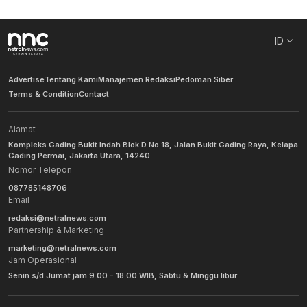
ID
Advertise
Tentang Kami
Manajemen Redaksi
Pedoman Siber
Terms & Condition
Contact
Alamat
Kompleks Gading Bukit Indah Blok D No 18, Jalan Bukit Gading Raya, Kelapa
Gading Permai, Jakarta Utara, 14240
Nomor Telepon
087785148706
Email
redaksi@netralnews.com
Partnership & Marketing
marketing@netralnews.com
Jam Operasional
Senin s/d Jumat jam 9.00 - 18.00 WIB, Sabtu & Minggu libur