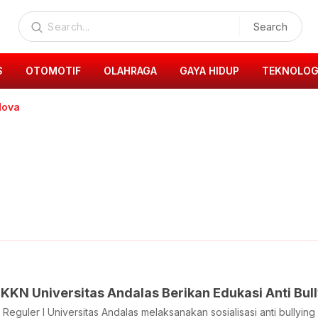
Search
S
OTOMOTIF
OLAHRAGA
GAYA HIDUP
TEKNOLOG
dova
KN Universitas Andalas Berikan Edukasi Anti Bul
eguler I Universitas Andalas melaksanakan sosialisasi anti bullyi