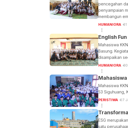
pencegahan dan
penyampaian mat
membangun empa
HUMANIORA
31
English Fu
Mahasiswa KKN 
Basung. Kegiata
disampaikan se
HUMANIORA
30
Mahasiswa 
Mahasiswa KKN R
53 Siguhuang, 
PERISTIWA
07 J
Transformas
ESG merupakan 
satu perusahaa