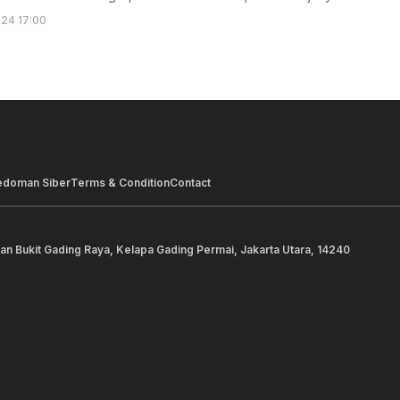
024 17:00
edoman Siber
Terms & Condition
Contact
lan Bukit Gading Raya, Kelapa Gading Permai, Jakarta Utara, 14240