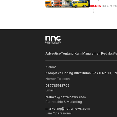
BISNIS
13 Oct 2
Advertise
Tentang Kami
Manajemen Redaksi
P
Alamat
Kompleks Gading Bukit Indah Blok D No 18, Ja
Nomor Telepon
087785148706
Email
redaksi@netralnews.com
Partnership & Marketing
marketing@netralnews.com
Jam Operasional