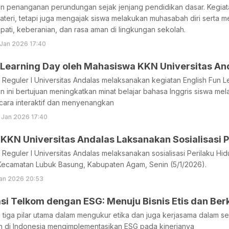
 penanganan perundungan sejak jenjang pendidikan dasar. Kegiata
eri, tetapi juga mengajak siswa melakukan muhasabah diri serta me
ti, keberanian, dan rasa aman di lingkungan sekolah.
 Jan 2026 17:40
n Learning Day oleh Mahasiswa KKN Universitas An
Reguler I Universitas Andalas melaksanakan kegiatan English Fun L
n ini bertujuan meningkatkan minat belajar bahasa Inggris siswa mel
cara interaktif dan menyenangkan
 Jan 2026 17:40
KKN Universitas Andalas Laksanakan Sosialisasi 
eguler I Universitas Andalas melaksanakan sosialisasi Perilaku Hi
Kecamatan Lubuk Basung, Kabupaten Agam, Senin (5/1/2026).
an 2026 20:53
i Telkom dengan ESG: Menuju Bisnis Etis dan Ber
tiga pilar utama dalam mengukur etika dan juga kerjasama dalam s
n di Indonesia mengimplementasikan ESG pada kinerjanya