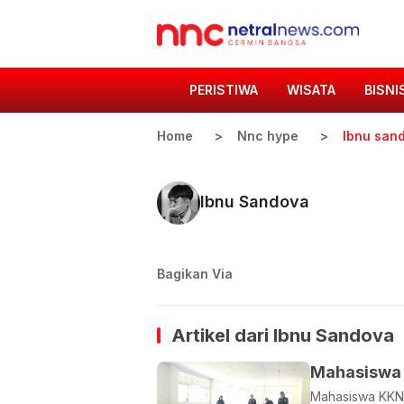
PERISTIWA
WISATA
BISNI
Home
Nnc hype
Ibnu san
Ibnu Sandova
Bagikan Via
Artikel dari
Ibnu Sandova
Mahasiswa K
Mahasiswa KKN R