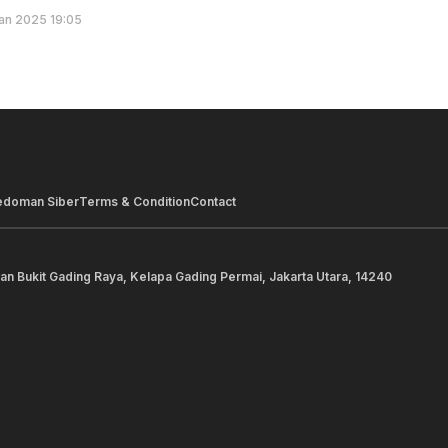
an 2025 19:05
edoman Siber
Terms & Condition
Contact
lan Bukit Gading Raya, Kelapa Gading Permai, Jakarta Utara, 14240