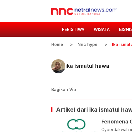
PERISTIWA
WISATA
BISNI
Home
Nnc hype
Ika ismat
ika ismatul hawa
Bagikan Via
Artikel dari
ika ismatul ha
Fenomena C
Cyberdakwah men