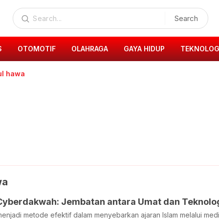
Search
S
OTOMOTIF
OLAHRAGA
GAYA HIDUP
TEKNOLOG
ul hawa
wa
yberdakwah: Jembatan antara Umat dan Teknolo
jadi metode efektif dalam menyebarkan ajaran Islam melalui media 