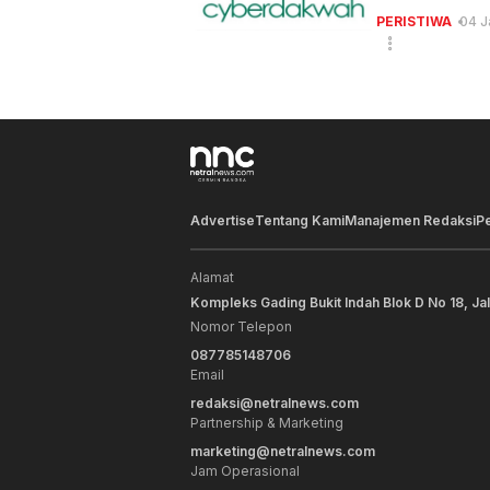
PERISTIWA
04 J
Advertise
Tentang Kami
Manajemen Redaksi
P
Alamat
Kompleks Gading Bukit Indah Blok D No 18, Ja
Nomor Telepon
087785148706
Email
redaksi@netralnews.com
Partnership & Marketing
marketing@netralnews.com
Jam Operasional