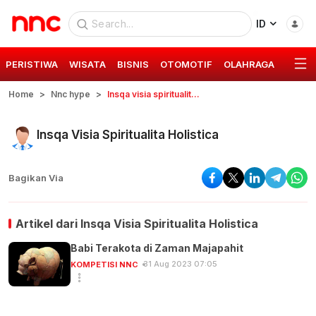
ID
PERISTIWA
WISATA
BISNIS
OTOMOTIF
OLAHRAGA
GAYA 
Home
Nnc hype
Insqa visia spiritualita holistica
Insqa Visia Spiritualita Holistica
Bagikan Via
Artikel dari
Insqa Visia Spiritualita Holistica
Babi Terakota di Zaman Majapahit
31 Aug 2023 07:05
KOMPETISI NNC