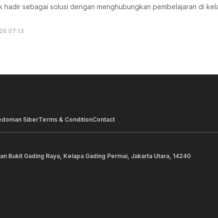
k hadir sebagai solusi dengan menghubungkan pembelajaran di ke
26 07:13
edoman Siber
Terms & Condition
Contact
lan Bukit Gading Raya, Kelapa Gading Permai, Jakarta Utara, 14240