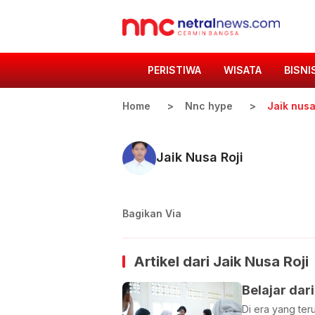
PERISTIWA
WISATA
BISNI
Home
Nnc hype
Jaik nusa
Jaik Nusa Roji
Bagikan Via
Artikel dari
Jaik Nusa Roji
Belajar dar
Di era yang ter