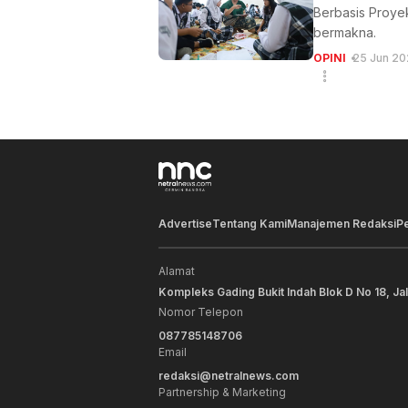
Berbasis Proye
bermakna.
OPINI
25 Jun 20
Advertise
Tentang Kami
Manajemen Redaksi
P
Alamat
Kompleks Gading Bukit Indah Blok D No 18, Ja
Nomor Telepon
087785148706
Email
redaksi@netralnews.com
Partnership & Marketing