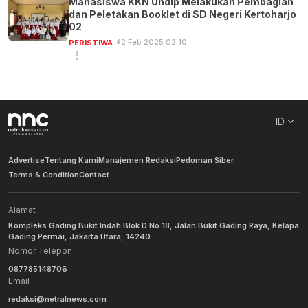
Mahasiswa KKN Undip Melakukan Pembagian
dan Peletakan Booklet di SD Negeri Kertoharjo
02
12 Feb 2025 02:10
PERISTIWA
ID
Advertise
Tentang Kami
Manajemen Redaksi
Pedoman Siber
Terms & Condition
Contact
Alamat
Kompleks Gading Bukit Indah Blok D No 18, Jalan Bukit Gading Raya, Kelapa
Gading Permai, Jakarta Utara, 14240
Nomor Telepon
087785148706
Email
redaksi@netralnews.com