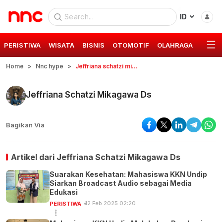
ID
PERISTIWA
WISATA
BISNIS
OTOMOTIF
OLAHRAGA
GAYA 
Home
Nnc hype
Jeffriana schatzi mikagawa ds
Jeffriana Schatzi Mikagawa Ds
Bagikan Via
Artikel dari
Jeffriana Schatzi Mikagawa Ds
Suarakan Kesehatan: Mahasiswa KKN Undip
Siarkan Broadcast Audio sebagai Media
Edukasi
12 Feb 2025 02:20
PERISTIWA