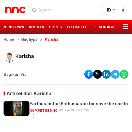
ID
PERISTIWA
WISATA
BISNIS
OTOMOTIF
OLAHRAGA
GAYA 
Home
Nnc hype
Karisha
Karisha
Bagikan Via
Artikel dari
Karisha
Earthusiastic (Enthusiastic for save the earth)
01 Apr 2024 21:28
KOMPETISI NNC