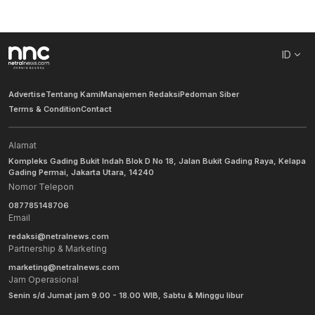
ID
Advertise
Tentang Kami
Manajemen Redaksi
Pedoman Siber
Terms & Condition
Contact
Alamat
Kompleks Gading Bukit Indah Blok D No 18, Jalan Bukit Gading Raya, Kelapa
Gading Permai, Jakarta Utara, 14240
Nomor Telepon
087785148706
Email
redaksi@netralnews.com
Partnership & Marketing
marketing@netralnews.com
Jam Operasional
Senin s/d Jumat jam 9.00 - 18.00 WIB, Sabtu & Minggu libur