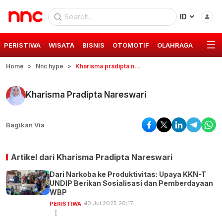
ID
PERISTIWA
WISATA
BISNIS
OTOMOTIF
OLAHRAGA
GAYA 
Home
Nnc hype
Kharisma pradipta nareswari
Kharisma Pradipta Nareswari
Bagikan Via
Artikel dari
Kharisma Pradipta Nareswari
Dari Narkoba ke Produktivitas: Upaya KKN-T
UNDIP Berikan Sosialisasi dan Pemberdayaan
WBP
10 Jul 2025 20:17
PERISTIWA