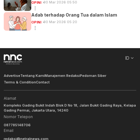
30 Mar 2026 05:50
OPINI
Adab terhadap Orang Tua dalam Islam
30 Mar 2026 05:20
OPINI
ID
Advertise
Tentang Kami
Manajemen Redaksi
Pedoman Siber
Terms & Condition
Contact
Alamat
Kompleks Gading Bukit Indah Blok D No 18, Jalan Bukit Gading Raya, Kelapa
Gading Permai, Jakarta Utara, 14240
Nomor Telepon
087785148706
Email
redaksi@netralnews.com