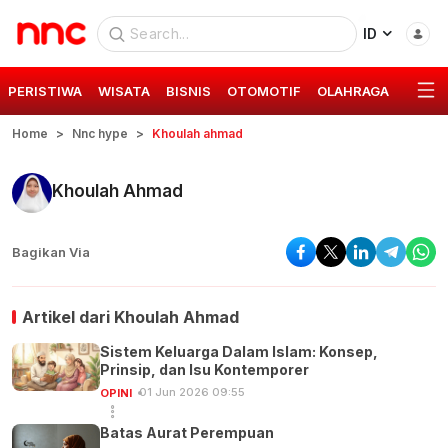
ID
PERISTIWA
WISATA
BISNIS
OTOMOTIF
OLAHRAGA
GAYA 
Home
Nnc hype
Khoulah ahmad
Khoulah Ahmad
Bagikan Via
Artikel dari
Khoulah Ahmad
Sistem Keluarga Dalam Islam: Konsep,
Prinsip, dan Isu Kontemporer
01 Jun 2026 09:55
OPINI
Batas Aurat Perempuan