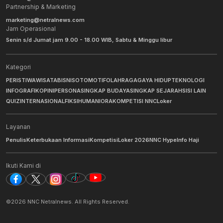
Partnership & Marketing
marketing@netralnews.com
Jam Operasional
Senin s/d Jumat jam 9.00 - 18.00 WIB, Sabtu & Minggu libur
Kategori
PERISTIWA
WISATA
BISNIS
OTOMOTIF
OLAHRAGA
GAYA HIDUP
TEKNOLOGI
INFOGRAFIK
OPINI
PERSONA
SINGKAP BUDAYA
SINGKAP SEJARAH
SISI LAIN
QUIZ
INTERNASIONAL
FIKSI
HUMANIORA
KOMPETISI NNC
Loker
Layanan
Penulis
Keterbukaan Informasi
Kompetisi
Loker 2026
NNC Hype
Info Haji
Ikuti Kami di
©
2026
NNC Netralnews
. All Rights Reserved.