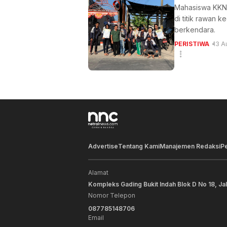
Mahasiswa KKN 
di titik rawan 
berkendara.
PERISTIWA
13 A
Advertise
Tentang Kami
Manajemen Redaksi
P
Alamat
Kompleks Gading Bukit Indah Blok D No 18, Ja
Nomor Telepon
087785148706
Email