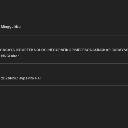
 Minggu libur
AGA
GAYA HIDUP
TEKNOLOGI
INFOGRAFIK
OPINI
PERSONA
SINGKAP BUDAYA
I NNC
Loker
 2026
NNC Hype
Info Haji