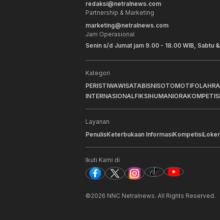
redaksi@netralnews.com
Partnership & Marketing
marketing@netralnews.com
Jam Operasional
Senin s/d Jumat jam 9.00 - 18.00 WIB, Sabtu &
Kategori
PERISTIWA
WISATA
BISNIS
OTOMOTIF
OLAHR
INTERNASIONAL
FIKSI
HUMANIORA
KOMPETIS
Layanan
Penulis
Keterbukaan Informasi
Kompetisi
Loker
Ikuti Kami di
©
2026
NNC Netralnews
. All Rights Reserved.