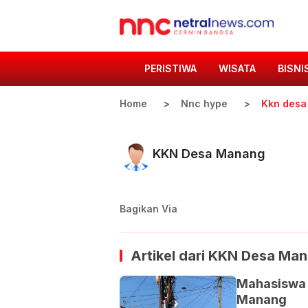
PERISTIWA
WISATA
BISNI
Home
Nnc hype
Kkn desa
KKN Desa Manang
Bagikan Via
Artikel dari
KKN Desa Man
Mahasiswa U
Manang