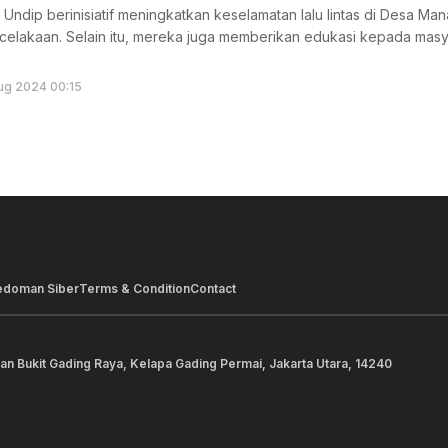
Undip berinisiatif meningkatkan keselamatan lalu lintas di Desa
kecelakaan. Selain itu, mereka juga memberikan edukasi kepada mas
ug 2024 00:15
edoman Siber
Terms & Condition
Contact
lan Bukit Gading Raya, Kelapa Gading Permai, Jakarta Utara, 14240