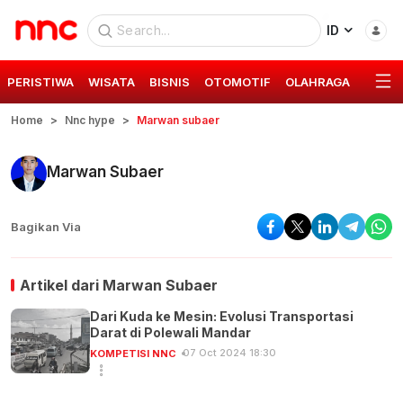
ID
PERISTIWA
WISATA
BISNIS
OTOMOTIF
OLAHRAGA
GAYA 
Home
Nnc hype
Marwan subaer
Marwan Subaer
Bagikan Via
Artikel dari
Marwan Subaer
Dari Kuda ke Mesin: Evolusi Transportasi
Darat di Polewali Mandar
07 Oct 2024 18:30
KOMPETISI NNC