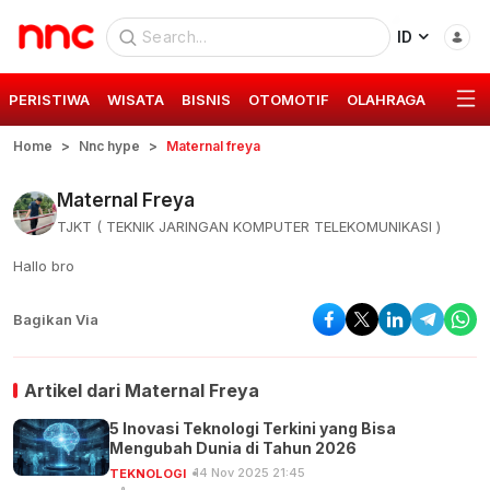
ID
PERISTIWA
WISATA
BISNIS
OTOMOTIF
OLAHRAGA
GAYA 
Home
Nnc hype
Maternal freya
Maternal Freya
TJKT ( TEKNIK JARINGAN KOMPUTER TELEKOMUNIKASI )
Hallo bro
Bagikan Via
Artikel dari
Maternal Freya
5 Inovasi Teknologi Terkini yang Bisa
Mengubah Dunia di Tahun 2026
14 Nov 2025 21:45
TEKNOLOGI