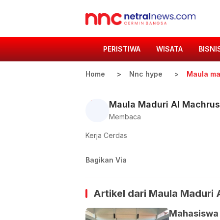
PERISTIWA
WISATA
BISNI
Home
Nnc hype
Maula ma
Maula Maduri Al Machru
Membaca
Kerja Cerdas
Bagikan Via
Artikel dari
Maula Maduri 
Mahasiswa U