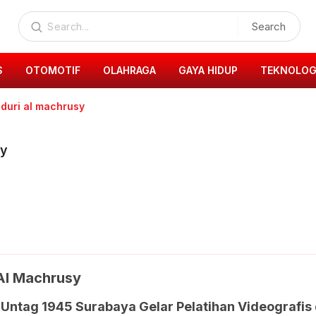
Search
S
OTOMOTIF
OLAHRAGA
GAYA HIDUP
TEKNOLOG
duri al machrusy
sy
Al Machrusy
ntag 1945 Surabaya Gelar Pelatihan Videografis 