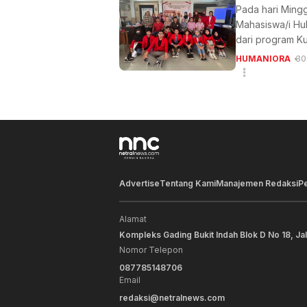
Pada hari Mingg
Mahasiswa/i Hu
dari program K
HUMANIORA
30
Advertise
Tentang Kami
Manajemen Redaksi
P
Alamat
Kompleks Gading Bukit Indah Blok D No 18, Ja
Nomor Telepon
087785148706
Email
redaksi@netralnews.com