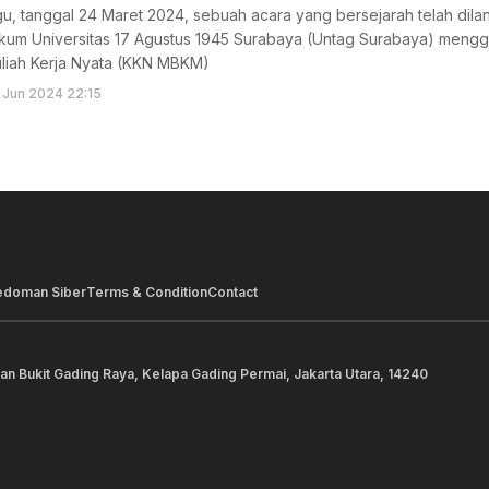
u, tanggal 24 Maret 2024, sebuah acara yang bersejarah telah dila
kum Universitas 17 Agustus 1945 Surabaya (Untag Surabaya) mengge
uliah Kerja Nyata (KKN MBKM)
 Jun 2024 22:15
edoman Siber
Terms & Condition
Contact
lan Bukit Gading Raya, Kelapa Gading Permai, Jakarta Utara, 14240