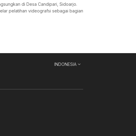
ngsungkan di Desa Candipari, Sidoarjo.
lar pelatihan videografsi sebagai bagian
INDONESIA