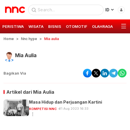
ID
PERISTIWA
WISATA
BISNIS
OTOMOTIF
OLAHRAGA
GAYA 
Home
Nnc hype
Mia aulia
Mia Aulia
Bagikan Via
Artikel dari
Mia Aulia
Masa Hidup dan Perjuangan Kartini
31 Aug 2023 16:33
KOMPETISI NNC