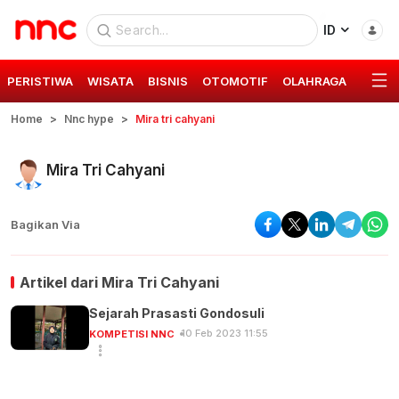
ID
PERISTIWA
WISATA
BISNIS
OTOMOTIF
OLAHRAGA
GAYA 
Home
Nnc hype
Mira tri cahyani
Mira Tri Cahyani
Bagikan Via
Artikel dari
Mira Tri Cahyani
Sejarah Prasasti Gondosuli
10 Feb 2023 11:55
KOMPETISI NNC