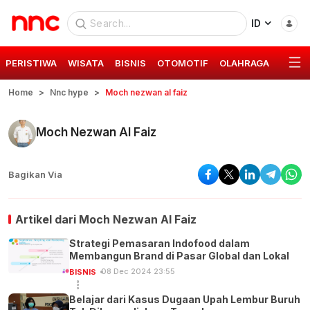
ID
PERISTIWA
WISATA
BISNIS
OTOMOTIF
OLAHRAGA
GAYA 
Home
Nnc hype
Moch nezwan al faiz
Moch Nezwan Al Faiz
Bagikan Via
Artikel dari
Moch Nezwan Al Faiz
Strategi Pemasaran Indofood dalam
Membangun Brand di Pasar Global dan Lokal
08 Dec 2024 23:55
BISNIS
Belajar dari Kasus Dugaan Upah Lembur Buruh