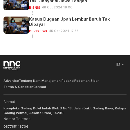
Tak Dibayar di Jawa Tengah
16 Oct 2024 16:00
BISNIS
Kasus Dugaan Upah Lembur Buruh Tak
Dibayar
15 Oct 2024 17:35
PERISTIWA
ID
Advertise
Tentang Kami
Manajemen Redaksi
Pedoman Siber
Terms & Condition
Contact
Alamat
Kompleks Gading Bukit Indah Blok D No 18, Jalan Bukit Gading Raya, Kelapa
Gading Permai, Jakarta Utara, 14240
Nomor Telepon
087785148706