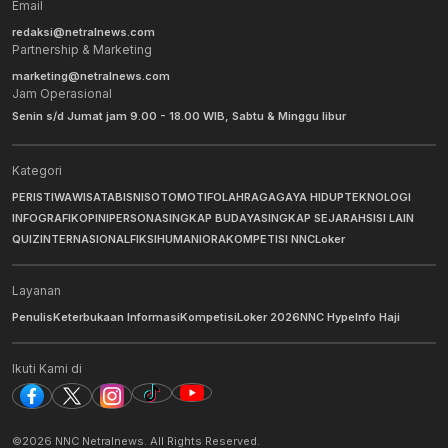
Email
redaksi@netralnews.com
Partnership & Marketing
marketing@netralnews.com
Jam Operasional
Senin s/d Jumat jam 9.00 - 18.00 WIB, Sabtu & Minggu libur
Kategori
PERISTIWA
WISATA
BISNIS
OTOMOTIF
OLAHRAGA
GAYA HIDUP
TEKNOLOGI
INFOGRAFIK
OPINI
PERSONA
SINGKAP BUDAYA
SINGKAP SEJARAH
SISI LAIN
QUIZ
INTERNASIONAL
FIKSI
HUMANIORA
KOMPETISI NNC
Loker
Layanan
Penulis
Keterbukaan Informasi
Kompetisi
Loker 2026
NNC Hype
Info Haji
Ikuti Kami di
©
2026
NNC Netralnews
. All Rights Reserved.