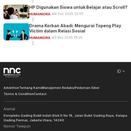
HP Digunakan Siswa untuk Belajar atau Scroll?
08 Dec 2025 23:55
HUMANIORA
Drama Korban Abadi: Mengurai Topeng Play
Victim dalam Relasi Sosial
23 Nov 2025 19:25
HUMANIORA
ID
Advertise
Tentang Kami
Manajemen Redaksi
Pedoman Siber
Terms & Condition
Contact
Alamat
Kompleks Gading Bukit Indah Blok D No 18, Jalan Bukit Gading Raya, Kelapa
Gading Permai, Jakarta Utara, 14240
Nomor Telepon