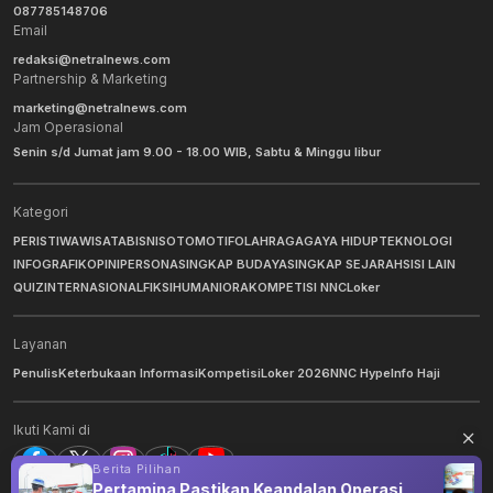
087785148706
Email
redaksi@netralnews.com
Partnership & Marketing
marketing@netralnews.com
Jam Operasional
Senin s/d Jumat jam 9.00 - 18.00 WIB, Sabtu & Minggu libur
Kategori
PERISTIWA
WISATA
BISNIS
OTOMOTIF
OLAHRAGA
GAYA HIDUP
TEKNOLOGI
INFOGRAFIK
OPINI
PERSONA
SINGKAP BUDAYA
SINGKAP SEJARAH
SISI LAIN
QUIZ
INTERNASIONAL
FIKSI
HUMANIORA
KOMPETISI NNC
Loker
Layanan
Penulis
Keterbukaan Informasi
Kompetisi
Loker 2026
NNC Hype
Info Haji
Ikuti Kami di
Berita Pilihan
Pertamina Pastikan Keandalan Operasi