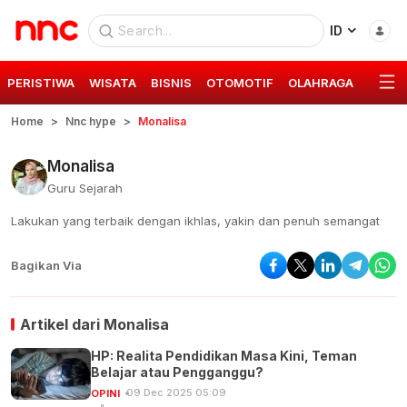
ID
PERISTIWA
WISATA
BISNIS
OTOMOTIF
OLAHRAGA
GAYA 
Home
Nnc hype
Monalisa
Monalisa
Guru Sejarah
Lakukan yang terbaik dengan ikhlas, yakin dan penuh semangat
Bagikan Via
Artikel dari
Monalisa
HP: Realita Pendidikan Masa Kini, Teman
Belajar atau Pengganggu?
09 Dec 2025 05:09
OPINI