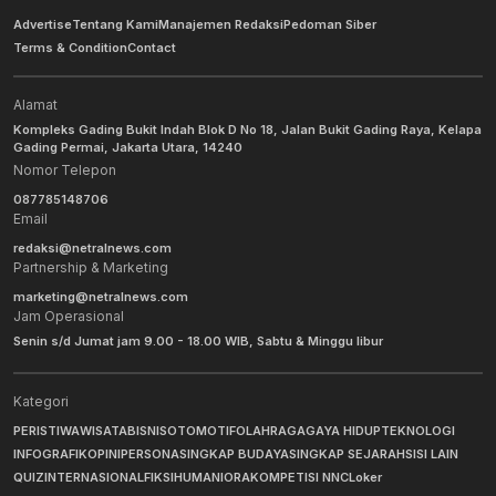
Advertise
Tentang Kami
Manajemen Redaksi
Pedoman Siber
Terms & Condition
Contact
Alamat
Kompleks Gading Bukit Indah Blok D No 18, Jalan Bukit Gading Raya, Kelapa
Gading Permai, Jakarta Utara, 14240
Nomor Telepon
087785148706
Email
redaksi@netralnews.com
Partnership & Marketing
marketing@netralnews.com
Jam Operasional
Senin s/d Jumat jam 9.00 - 18.00 WIB, Sabtu & Minggu libur
Kategori
PERISTIWA
WISATA
BISNIS
OTOMOTIF
OLAHRAGA
GAYA HIDUP
TEKNOLOGI
INFOGRAFIK
OPINI
PERSONA
SINGKAP BUDAYA
SINGKAP SEJARAH
SISI LAIN
QUIZ
INTERNASIONAL
FIKSI
HUMANIORA
KOMPETISI NNC
Loker