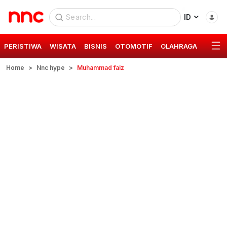
ID
PERISTIWA
WISATA
BISNIS
OTOMOTIF
OLAHRAGA
GAYA 
Home
Nnc hype
Muhammad faiz